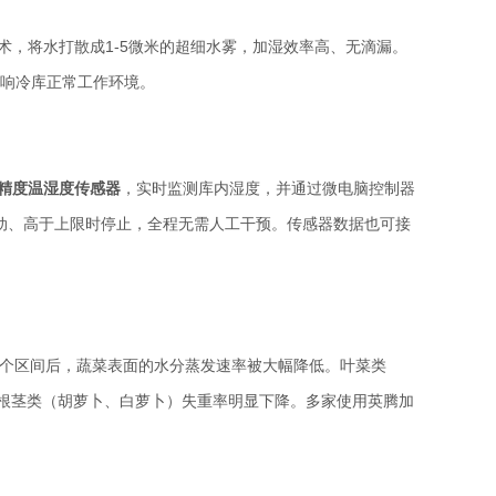
技术，将水打散成1-5微米的超细水雾，加湿效率高、无滴漏。
响冷库正常工作环境。
精度温湿度传感器
，实时监测库内湿度，并通过微电脑控制器
启动、高于上限时停止，全程无需人工干预。传感器数据也可接
持在这个区间后，蔬菜表面的水分蒸发速率被大幅降低。叶菜类
根茎类（胡萝卜、白萝卜）失重率明显下降。多家使用英腾加