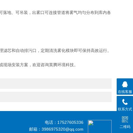
挂、可落地、可吊装，出雾口可连接管道将雾气均匀分布到库内各
水处理滤芯和自动排污口，定期清洗雾化模块即可保持高效运行。
或现场安装方案，欢迎咨询英腾环境科技。
在线客服
联系方式
电话：17527605336
二维码
邮箱：3986975320@qq.com