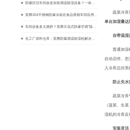
防爆区旧车间改造加装调温除湿设备？一体式防爆调温除湿机不用改室内布局
蔬菜冷库
英腾304不锈钢防爆冰箱在食品香精车间应用，防爆防腐两不误
单台加湿量达到
车间设备多太拥挤？英腾天花式防爆空调“隐身”吊顶，释放空间
自带温湿
化工厂原料仓库：英腾防爆调温除湿机解决潮湿结块难题
普通加湿
自动启停。您
入冷库总控系
防止失水
蔬菜冷库
（菠菜、生菜
湿机的冷库反
安装灵活