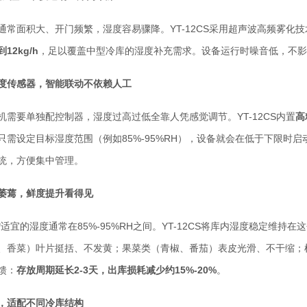
通常面积大、开门频繁，湿度容易骤降。YT-12CS采用超声波高频雾化
12kg/h
，足以覆盖中型冷库的湿度补充需求。设备运行时噪音低，不影
度传感器，智能联动不依赖人工
机需要单独配控制器，湿度过高过低全靠人凭感觉调节。YT-12CS内置
高
只需设定目标湿度范围（例如85%-95%RH），设备就会在低于下限时
统，方便集中管理。
萎蔫，鲜度提升看得见
*适宜的湿度通常在85%-95%RH之间。YT-12CS将库内湿度稳定维
、香菜）叶片挺括、不发黄；果菜类（青椒、番茄）表皮光滑、不干缩；
馈：
存放周期延长2-3天，出库损耗减少约15%-20%
。
，适配不同冷库结构