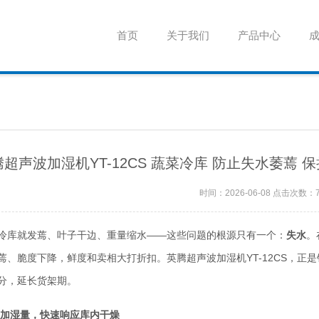
首页
关于我们
产品中心
超声波加湿机YT-12CS 蔬菜冷库 防止失水萎蔫 保
时间：2026-06-08 点击次数：
冷库就发蔫、叶子干边、重量缩水——这些问题的根源只有一个：
失水
。
蔫、脆度下降，鲜度和卖相大打折扣。英腾超声波加湿机YT-12CS，正
分，延长货架期。
h大加湿量，快速响应库内干燥