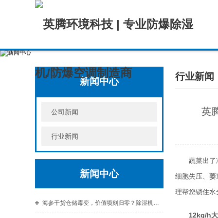
行业新闻
新闻中心
英腾
公司新闻
行业新闻
蔬菜出了
新闻中心
细胞失压、萎
理帮您锁住水
海参干货仓储霉变，价值顷刻归零？除湿机捍卫珍品品质与价值。
12kg/