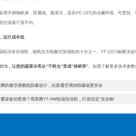
2CS采用不锈钢机身，防腐蚀、易清洁，适合0℃-10℃的冷藏环境。可壁
部过湿或干湿不均。
，运行成本低
湿机没有压缩机，能耗仅为电极式加湿机的十分之一。YT-12CS标配
12CS，让您的蔬菜冷库从“干耗仓”变成“保鲜库”
。如需了解更多技术参数
英腾防爆空调整机防爆设计，比普通空调加防爆箱更安全
贵重设备怕受潮？用英腾YT-HW恒温恒湿机，打造恒定“安全舱”