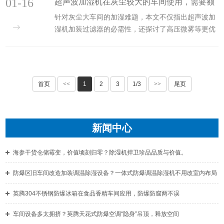
01-16
超声波加湿机在灰尘较大的车间使用，需要额
面临一个被忽视的···
针对灰尘大车间的加湿难题，本文不仅指出超声波加
外加装过滤器吗？
湿机加装过滤器的必需性，还探讨了高压微雾等更优
替代方案。英腾环境以系统思维，为您提供*匹配的工
业环境湿度控制建议。
首页
<<
1
2
3
1/3
>>
尾页
新闻中心
海参干货仓储霉变，价值顷刻归零？除湿机捍卫珍品品质与价值。
防爆区旧车间改造加装调温除湿设备？一体式防爆调温除湿机不用改室内布局
英腾304不锈钢防爆冰箱在食品香精车间应用，防爆防腐两不误
车间设备多太拥挤？英腾天花式防爆空调“隐身”吊顶，释放空间