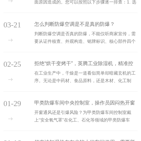
面原因造成的。您可以按照以下步骤逐一排查：1. 选
型偏小（负荷不足）这是*常见的原因。空间过大：除
湿机的适用面积小于实际车间面积，导致“小马拉大
03-21
怎么判断防爆空调是不是真的防爆？
车”。湿负荷过···
判断防爆空调是否真的防爆，不能仅听商家宣传，需
要从证件核查、外观构造、铭牌标识、核心部件四个
维度进行严格验证。以下是具体的判断方法：1. 查
验“一证一标”（*核心的判断依据）真正的防爆空调必
02-25
拒绝“烘干变烤干”，英腾工业除湿机，精准控
须具备国家指定···
在工业生产中，干燥是一道看似简单却暗藏玄机的工
湿不伤物料。
序。无论是中药材、食品原料，还是木材、化工制
品，去除水分的同时保留物料的原本性状，是每一位
生产管理者追求的理想状态。然而，现实往往不尽如
01-29
甲类防爆车间中央控制室，操作员因闷热开窗
人意。一、 “烘干变···
开窗通风还是引爆风险？为甲类防爆车间控制室戴
通风，爆炸风险瞬间倍增？防爆风机盘管为“车
上“安全氧气罩”在化工、石化等领域的甲类防爆车
间大脑”提供安全独立的舒适环境。
间，中央控制室被称为“车间大脑”——操作员在此监
控全流程，下达关键指令。然而，这个核心空间却常