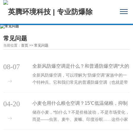
常见问题
当前位置：
首页
>>
常见问题
08-07
全新风防爆空调是什么？和普通防爆空调*大的
全新风防爆空调，可以理解为“防爆空调”家族中的一
区别在哪？
个特种兵。它和我们常见的普通防爆空调（也就是带
回风循环的那种），*核心的区别在于空气怎么流。简
单来说，一个是为了安全地循环空气，另一个是为了
04-20
小麦仓用什么粮仓空调？15℃低温储粮，抑制
安全地置换空···
储存小麦，*怕什么？不是价格波动，不是市场变化，
虫害滋生
而是——虫害。麦牛、麦蛾、印度谷螟……这些小家
伙一旦在粮仓里安家，轻则损耗重量，重则导致整仓