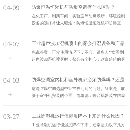
小麦品质下降，甚至产生毒素，直接报废。而控制虫
04-09
防爆恒温恒湿机与防爆空调有什么区别？
害*有效、*绿···
在化工厂、制药车间、实验室等防爆场所，环境控制
设备的选择常让人犯难：防爆恒温恒湿机和防爆空
调，听起来差不多，到底有什么区别？今天一次性说
清楚。一、核心功能不同防爆空调，本质上就是空调
04-07
工业超声波加湿机喷出的雾会打湿设备和产品
的防爆版本。它的主···
先说答案：正常使用情况下，不会。很多人**次看到
吗？
超声波加湿机喷雾时，都会有个担心：这白茫茫的雾
气喷出来，旁边就是设备、产品，时间长了会不会受
潮生锈？今天一次性说清楚。一、为什么超声波加湿
04-03
防爆空调室内机和室外机都必须防爆吗？还是
机的雾“不湿物···
这是防爆空调选型中经常被问到的问题。答案是：取
只需要室内机防爆？
决于室外机安装的位置。简单说：哪台机器装在防爆
区，哪台就需要防爆。不是看它是室内机还是室外
机，而是看它*终被放在了什么地方。一、搞清楚两个
03-27
工业除湿机运行但湿度降不下来是什么原因？
概念：防爆区 vs ···
工业除湿机运行但湿度降不下来，通常是由以下几方