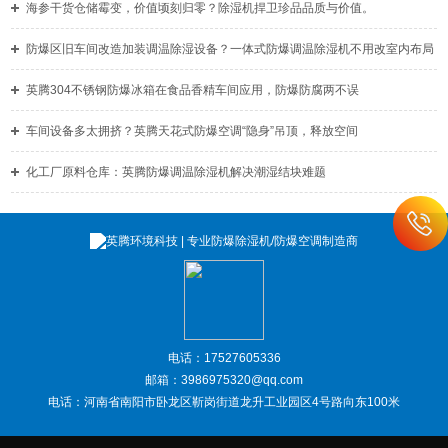
海参干货仓储霉变，价值顷刻归零？除湿机捍卫珍品品质与价值。
防爆区旧车间改造加装调温除湿设备？一体式防爆调温除湿机不用改室内布局
英腾304不锈钢防爆冰箱在食品香精车间应用，防爆防腐两不误
车间设备多太拥挤？英腾天花式防爆空调“隐身”吊顶，释放空间
化工厂原料仓库：英腾防爆调温除湿机解决潮湿结块难题
电话：17527605336
邮箱：3986975320@qq.com
电话：河南省南阳市卧龙区靳岗街道龙升工业园区4号路向东100米