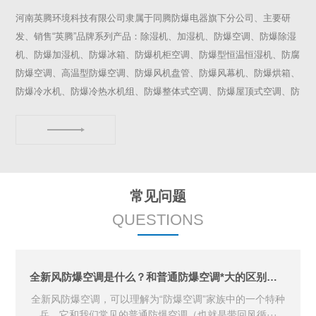
河南英腾环境科技有限公司隶属于同腾防爆电器旗下分公司、主要研
发、销售“英腾”品牌系列产品：除湿机、加湿机、防爆空调、防爆除湿
机、防爆加湿机、防爆冰箱、防爆机柜空调、防爆型恒温恒湿机、防腐
防爆空调、高温型防爆空调、防爆风机盘管、防爆风幕机、防爆烘箱、
防爆冷水机、防爆冷热水机组、防爆整体式空调、防爆屋顶式空调、防
爆组合式空调机组、工业空调、泳池除湿空调机组、机柜空调、智能除
湿装置、风机盘管、空调箱、移动空调、冷风机、转轮除湿机组、净化
型恒温恒湿机组、除湿加湿一体机、防爆屋顶式空调、防爆组合式空
调、全新风防爆空调、工业冷水机组、高温空调、防腐空调、一体式空
调、组合式空调机组、屋顶式空调、恒温恒湿机、...
常见问题
QUESTIONS
全新风防爆空调是什么？和普通防爆空调*大的区别在哪？
全新风防爆空调，可以理解为“防爆空调”家族中的一个特种
兵。它和我们常见的普通防爆空调（也就是带回风循···