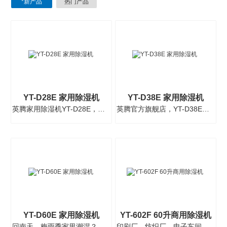
*新产品
热门产品
YT-D28E 家用除湿机
YT-D38E 家用除湿机
英腾家用除湿机YT-D28E，日除湿量28L，适用40-80㎡空间。静音低至42dB，智能恒湿，自动···
英腾官方旗舰店，YT-D38E家用除湿机，日除湿38L，高效除湿防霉。智能APP远程操控，万向···
YT-D60E 家用除湿机
YT-602F 60升商用除湿机
回南天、梅雨季家里潮湿？墙面发霉、衣服不干、呼吸不适？英腾家用除湿机，大除湿量快···
印刷厂、纺织厂、电子车间、地下车库……大空间除湿选英腾YT-602F。60升/天澎湃除湿量···