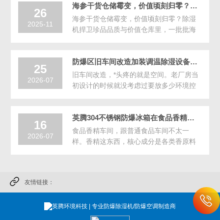
海参干货仓储霉变，价值顷刻归零？除湿机捍卫珍品品质与价值。
26
海参干货仓储霉变，价值顷刻归零？除湿
2025-11
机捍卫珍品品质与价值仓库里，一批批海
参干货静静存放，它们可能是餐饮酒楼的
珍贵食材，也可能是滋补市场的抢手商
防爆区旧车间改造加装调温除湿设备？一体式防爆调温除湿机不用改室内布局
品。但在看似平静的···
25
旧车间改造，*头疼的就是空间。老厂房当
2026-07
初设计的时候就没考虑过要放多少环境控
制设备，能塞下生产线和通道已经是极限
了。现在要加装调温除湿设备，配电室机
英腾304不锈钢防爆冰箱在食品香精车间应用，防爆防腐两不误
柜间还好说，生···
16
食品香精车间，跟普通食品车间不太一
2026-07
样。香精这东西，核心成分是各类香原料
和溶剂，其中不少品种易燃易爆。车间的
空气里经常飘着乙醇、丙二醇之类的蒸
气，浓度虽然不大，但···
友情链接：