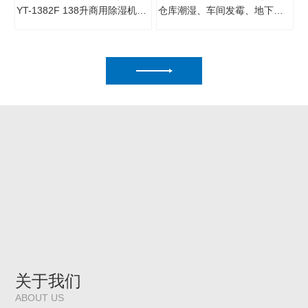
YT-1382F 138升商用除湿机，日除湿量138L，适用大面积仓库、地下室、车间。智能湿度控···
仓库潮湿、车间发霉、地下室结露？英腾YT-1382F大除湿量商用除湿机，158升/天强劲除湿···
关于我们
ABOUT US