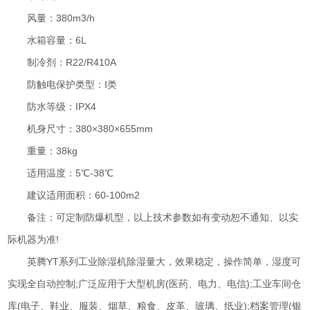
风量：380m3/h
水箱容量：6L
制冷剂：R22/R410A
防触电保护类型：I类
防水等级：IPX4
机身尺寸：380×380×655mm
重量：38kg
适用温度：5℃-38℃
建议适用面积：60-100m2
备注：可定制防爆机型，以上技术参数如有变动恕不通知、以实
际机器为准!
英腾YT系列工业除湿机除湿量大，效果稳定，操作简单，湿度可
实现全自动控制;广泛应用于大型机房(医药、电力、电信);工业车间仓
库(电子、鞋业、服装、烟草、粮食、皮革、玻璃、纸业);档案管理(银