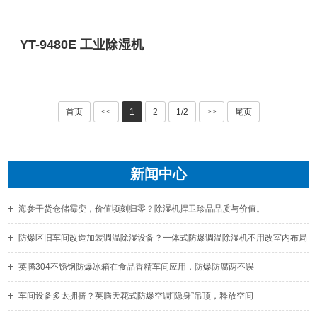
YT-9480E 工业除湿机
首页
<<
1
2
1/2
>>
尾页
新闻中心
海参干货仓储霉变，价值顷刻归零？除湿机捍卫珍品品质与价值。
防爆区旧车间改造加装调温除湿设备？一体式防爆调温除湿机不用改室内布局
英腾304不锈钢防爆冰箱在食品香精车间应用，防爆防腐两不误
车间设备多太拥挤？英腾天花式防爆空调“隐身”吊顶，释放空间