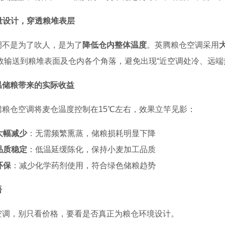
风量设计，穿透粮堆表层
调不是为了吹人，是为了
降低仓内整体温度
。英腾粮仓空调采用
效输送到粮堆表面及仓内各个角落，避免出现“近空调处冷、远端
温储粮带来的实际收益
腾粮仓空调将麦仓温度控制在15℃左右，效果立竿见影：
大幅减少
：无需频繁熏蒸，储粮损耗明显下降
品质稳定
：低温延缓陈化，保持小麦加工品质
环保
：减少化学药剂使用，符合绿色储粮趋势
语
空调，别只看价格，要看是否真正为粮仓环境设计。