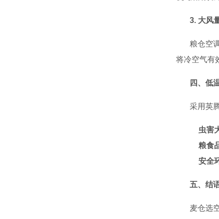
3. 大
粮仓空
将冷空气有
四、低
采用英
虫害
粮食
安全
五、结
麦仓选