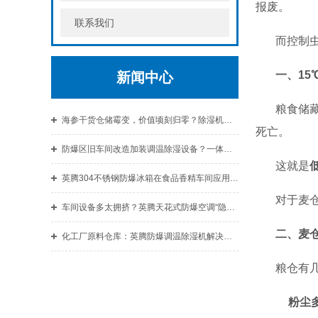
报废。
联系我们
而控制
一、15
新闻中心
粮食储
海参干货仓储霉变，价值顷刻归零？除湿机捍卫珍品品质与价值。
死亡。
防爆区旧车间改造加装调温除湿设备？一体式防爆调温除湿机不用改室内布局
这就是
英腾304不锈钢防爆冰箱在食品香精车间应用，防爆防腐两不误
对于麦
车间设备多太拥挤？英腾天花式防爆空调“隐身”吊顶，释放空间
二、麦
化工厂原料仓库：英腾防爆调温除湿机解决潮湿结块难题
粮仓有
粉尘