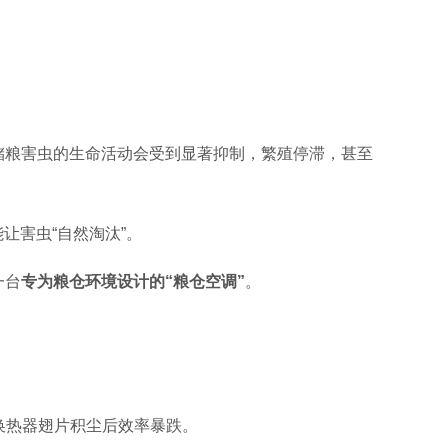
储粮害虫的生命活动会受到显著抑制，繁殖停滞，甚至
让害虫“自然淘汰”。
一台
专为粮仓环境设计的“粮仓空调”
。
换热器翅片积尘后效率暴跌。