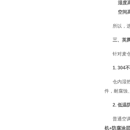
湿度
空间
所以，
三、英
针对麦
1. 3
仓内湿
件，耐腐蚀
2. 低
普通空
机+防腐涂