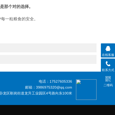
就是那个对的选择。
护每一粒粮食的安全。
在线客服
联系方式
电话：17527605336
二维码
邮箱：3986975320@qq.com
卧龙区靳岗街道龙升工业园区4号路向东100米