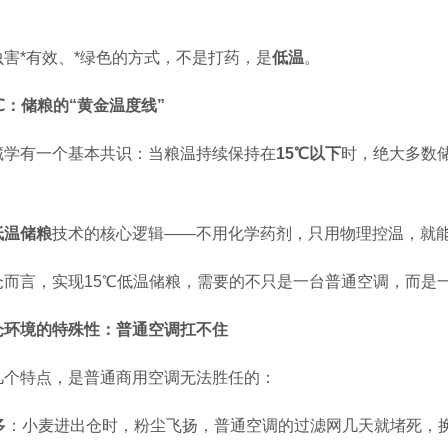
虫害*有效、*绿色的方式，不是打药，是
低温
。
℃：储粮的“黄金温度线”
藏学有一个基本共识：当粮温持续保持在
15℃以下
时，绝大多数
低温储粮
技术的核心逻辑——不用化学药剂，只用物理控温，就能
仓而言，实现15℃低温储粮，需要的不只是一台普通空调，而是
仓环境的特殊性：普通空调扛不住
几个特点，是普通商用空调无法胜任的：
多
：小麦进出仓时，粉尘飞扬，普通空调的过滤网几天就堵死，