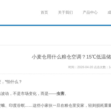
首页
关于我们
产品中心
小麦仓用什么粮仓空调？15℃低温
时间：2026-04-20 点击次数：1
，*怕什么？
格波动，不是市场变化，而是——
虫害
。
麦蛾、印度谷螟……这些小家伙一旦在粮仓里安家，轻则损耗重