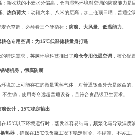
高
：新收获的小麦水分偏高，仓内湿热环境对空调的防腐能力是
高、热负荷大
：动辄六米、八米的层高，加上仓顶日晒，普通空
选麦仓空调，必须看三个硬指标：
防腐、大风量、低温能力
。
腾粮仓专用空调：为15℃低温储粮量身打造
仓的特殊需求，英腾环境科技推出了
粮仓专用低温空调
，核心配
04不锈钢机身，彻底防腐
热环境加上可能存在的微量熏蒸气体，对普通钣金外壳是致命的
、不生锈，使用寿命远超普通设备，且符合食品级卫生要求。
温防腐设计，15℃稳定输出
调在15℃以下环境运行时，蒸发器容易结霜，频繁化霜导致温度
层换热器
，确保在15℃低负荷工况下稳定制冷、不结霜、不罢工