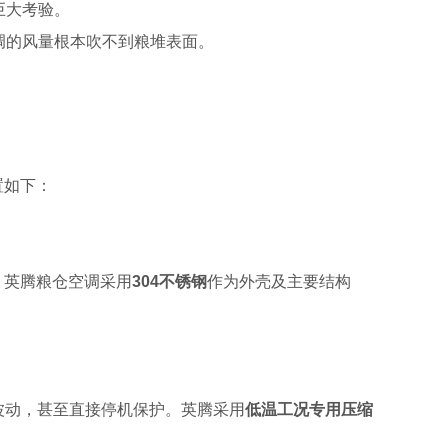
巨大考验。
调的风量根本吹不到粮堆表面。
置如下：
。英腾粮仓空调采用
304不锈钢
作为外壳及主要结构
波动，甚至直接停机保护。英腾采用
低温工况专用压缩
。