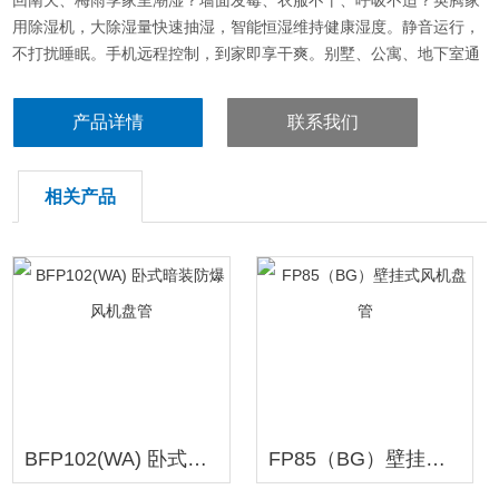
回南天、梅雨季家里潮湿？墙面发霉、衣服不干、呼吸不适？英腾家
用除湿机，大除湿量快速抽湿，智能恒湿维持健康湿度。静音运行，
不打扰睡眠。手机远程控制，到家即享干爽。别墅、公寓、地下室通
用。免费咨询选型！
产品详情
联系我们
相关产品
BFP102(WA) 卧式暗装防爆风机盘管
FP85（BG）壁挂式风机盘管