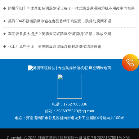
防爆区旧车间改造加装调温除湿设备？一体式防爆调温除湿机不用改室内布局
英腾304不锈钢防爆冰箱在食品香精车间应用，防爆防腐两不误
车间设备多太拥挤？英腾天花式防爆空调“隐身”吊顶，释放空间
化工厂原料仓库：英腾防爆调温除湿机解决潮湿结块难题
电话：17527605336
邮箱：3986975320@qq.com
电话：河南省南阳市卧龙区靳岗街道龙升工业园区4号路向东100米
Copyright © 2025 河南英腾环境科技有限公司
豫ICP备2025137551号
XML