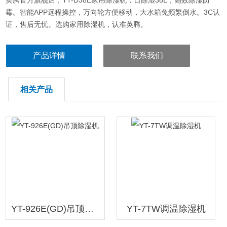
英腾官方旗舰店，YT-D38E家用除湿机，日除湿38L，高效除湿防
霉。智能APP远程操控，万向轮方便移动，大水箱免频繁倒水。3C认
证，售后无忧。选购家用除湿机，认准英腾。
产品详情
联系我们
相关产品
YT-926E(GD)吊顶除湿机
YT-7TW调温除湿机