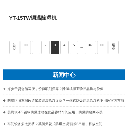
YT-15TW调温除湿机
首
<<
1
2
3
4
5
3/7
>>
尾
···
页
页
新闻中心
海参干货仓储霉变，价值顷刻归零？除湿机捍卫珍品品质与价值。
防爆区旧车间改造加装调温除湿设备？一体式防爆调温除湿机不用改室内布局
英腾304不锈钢防爆冰箱在食品香精车间应用，防爆防腐两不误
车间设备多太拥挤？英腾天花式防爆空调“隐身”吊顶，释放空间